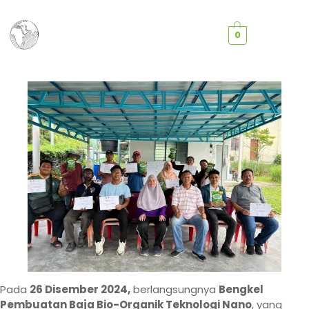
0
Set Ko
Program K
Hubungi Kami
Pada
26 Disember 2024,
berlangsungnya
Bengkel
Pembuatan Baja Bio-Organik Teknologi Nano
, yang